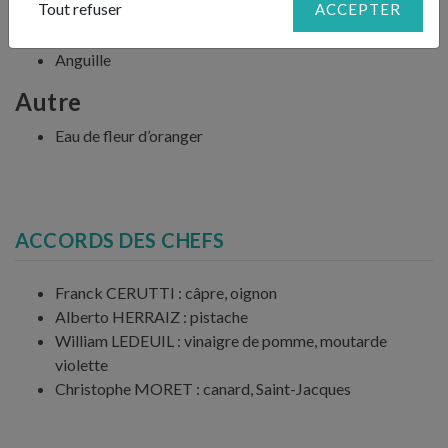
Tout refuser
ACCEPTER
Poissons
Anguille
Autre
Eau de fleur d’oranger
ACCORDS DES CHEFS
Franck CERUTTI : câpre, oignon
Alberto HERRAIZ : pistache
William LEDEUIL : vinaigre de pomme, moutarde
violette
Christophe MORET : canard, Saint-Jacques