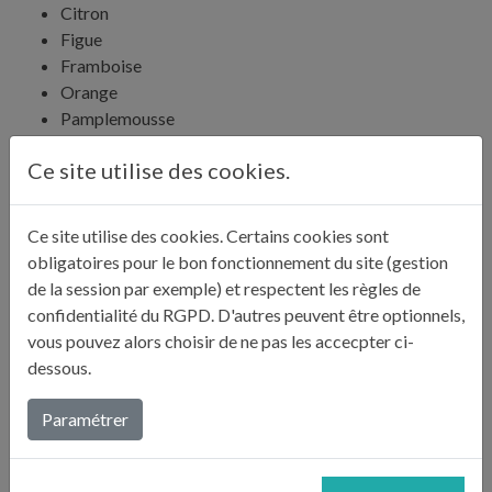
Citron
Figue
Framboise
Orange
Pamplemousse
Poire
Ce site utilise des cookies.
Pomme verte
Fruits secs
Ce site utilise des cookies. Certains cookies sont
Noix
obligatoires pour le bon fonctionnement du site (gestion
de la session par exemple) et respectent les règles de
Fromages et produits laitiers
confidentialité du RGPD. D'autres peuvent être optionnels,
Fromage bleu
vous pouvez alors choisir de ne pas les accecpter ci-
Fromage de chèvre frais et mi-sec
dessous.
Viandes
Paramétrer
Foie gras
Lièvre