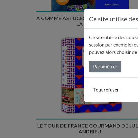
Ce site utilise de
A COMME ASTUCES - MON ABÉCÉDAIRE 
LA CUISINE
Ce site utilise des coo
session par exemple) et
pouvez alors choisir de
Paramétrer
Tout refuser
LE TOUR DE FRANCE GOURMAND DE JUL
ANDRIEU