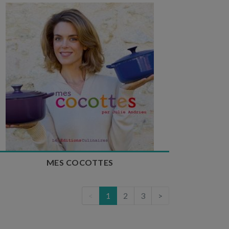
MES COCOTTES
<
1
2
3
>