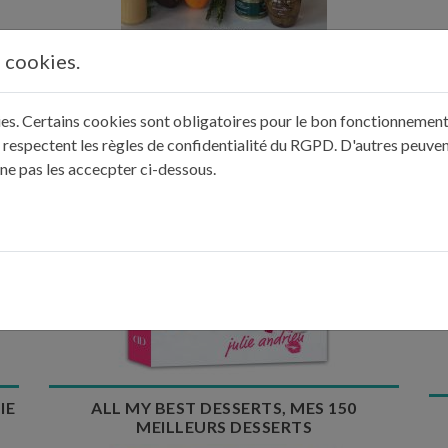
s cookies.
DE
MA P'TITE CUISINE - RÉÉDITION
kies. Certains cookies sont obligatoires pour le bon fonctionnement 
 respectent les règles de confidentialité du RGPD. D'autres peuven
 ne pas les accecpter ci-dessous.
IE
ALL MY BEST DESSERTS, MES 150
MEILLEURS DESSERTS