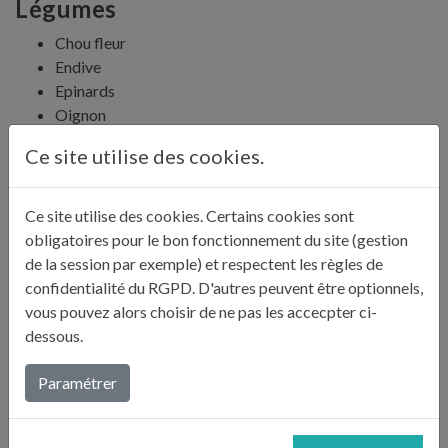
Légumes
Chou fleur
Endive
Epinards
Oignon
Poireau
Ce site utilise des cookies.
Salade amère
Fruits Frais
Ce site utilise des cookies. Certains cookies sont
Citron
obligatoires pour le bon fonctionnement du site (gestion
Groseille
de la session par exemple) et respectent les règles de
Raisin
confidentialité du RGPD. D'autres peuvent être optionnels,
vous pouvez alors choisir de ne pas les accecpter ci-
Fruits secs
dessous.
Raisin sec
Paramétrer
Viandes
Bacon