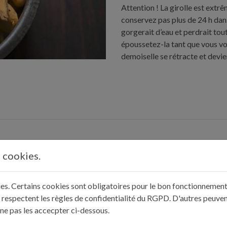
Attention ! La girolle est extrêm
conservez pas plus de 24 h dans 
gorgerait d’eau et perdrait tou
époussetez-la tant que vous vou
demoiselle se rétracte et devi
s cookies.
kies. Certains cookies sont obligatoires pour le bon fonctionnement 
 respectent les règles de confidentialité du RGPD. D'autres peuven
 ne pas les accecpter ci-dessous.