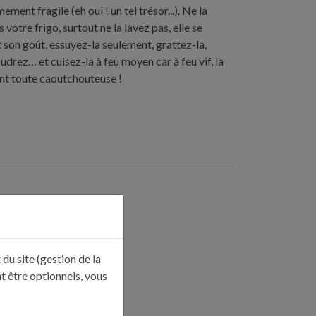
ement fragile (eh oui ! un tel trésor...). Ne la
votre frigo, surtout ne la lavez pas, elle se
t son goût, essuyez-la seulement, grattez-la,
drez… et cuisez-la à feu moyen car à feu vif, la
ent toute caoutchouteuse !
du site (gestion de la
t être optionnels, vous