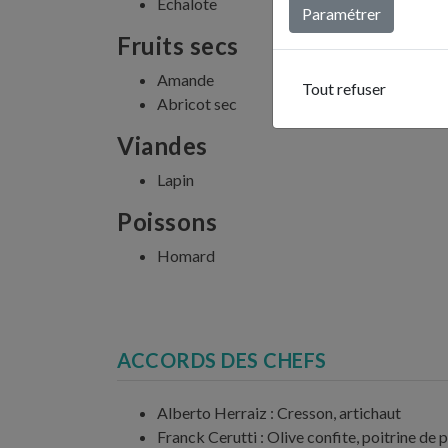
Echalote
Paramétrer
Fruits secs
Amande
Tout refuser
Abricot sec
Viandes
Lapin
Poissons
Homard
ACCORDS DES CHEFS
Alberto Herraiz : Cresson, artichaut
Franck Cerutti : Olive confite, poitrine de 