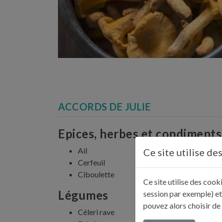
ACCORDS DE JULIE
Epices, herbes et condiments
Ail
Ce site utilise de
Cerfeuil
Ciboulette
Ce site utilise des coo
Légumes
session par exemple) et
pouvez alors choisir de
Céleri rave