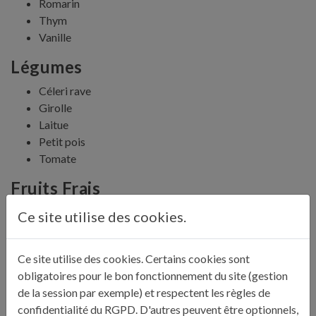
Romarin
Thym
Vanille
Légumes
Céleri rave
Girolle
Laitue
Petit pois
Tomate
Fruits Frais
Citron
Ce site utilise des cookies.
Grenade
Orange
Ce site utilise des cookies. Certains cookies sont
Pomme verte
obligatoires pour le bon fonctionnement du site (gestion
Viandes
de la session par exemple) et respectent les règles de
confidentialité du RGPD. D'autres peuvent être optionnels,