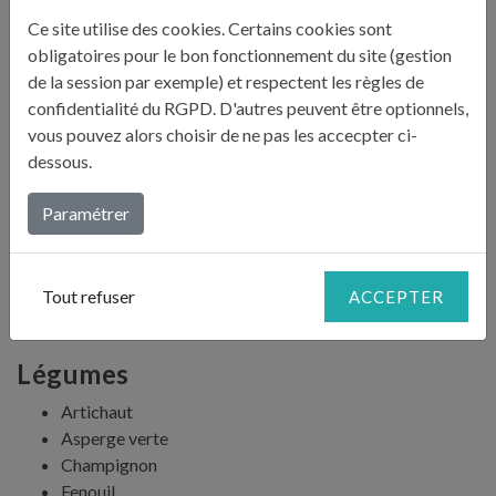
ACCORDS DE JULIE
Ce site utilise des cookies. Certains cookies sont
obligatoires pour le bon fonctionnement du site (gestion
Epices, herbes et condiments
de la session par exemple) et respectent les règles de
confidentialité du RGPD. D'autres peuvent être optionnels,
Ail
vous pouvez alors choisir de ne pas les accecpter ci-
Curry
dessous.
Echalote
Laurier
Paramétrer
Olive
Paprika
Persil
Tout refuser
ACCEPTER
Raifort
Thym
Légumes
Artichaut
Asperge verte
Champignon
Fenouil