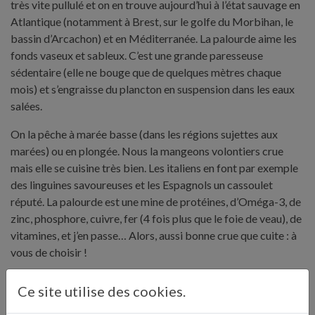
très vite pullulé et on en trouve aujourd’hui à l’état sauvage en
Atlantique (notamment à Brest, sur le golfe du Morbihan, le
bassin d’Arcachon) et en Méditerranée. La palourde aime les
fonds vaseux et sableux. C’est une grande paresseuse
sédentaire (elle ne bouge que de quelques mètres chaque
mois) et s’engraisse du plancton en suspension dans les eaux
salées.
On la pêche à marée basse (dans les régions sujettes aux
marées) ou en plongée. Nous la mangeons volontiers crue
mais elle se cuisine très bien. Les italiens en font par exemple
des linguines savoureuses et les Espagnols un cassoulet
réputé. La palourde est une mine de protéines, d’Oméga-3, de
zinc, phosphore, cuivre, fer (4 fois plus que le foie de veau), de
vitamines, et j’en passe… Alors, aussi bonne crue que cuite : à
vous de choisir !
Ce site utilise des cookies.