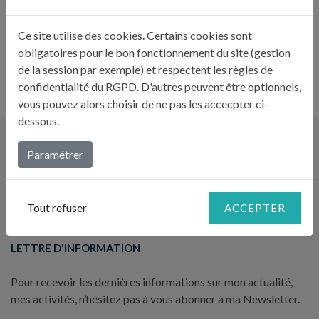
Nombre de couverts : 6 à 8
Ce site utilise des cookies. Certains cookies sont
obligatoires pour le bon fonctionnement du site (gestion
PAVLOVA
de la session par exemple) et respectent les règles de
confidentialité du RGPD. D'autres peuvent être optionnels,
vous pouvez alors choisir de ne pas les accecpter ci-
dessous.
Paramétrer
Tout refuser
ACCEPTER
LETTRE D'INFORMATION
Pour recevoir les dernières informations sur mon actualité,
mes activités, n’hésitez pas à vous abonner à ma Newsletter.