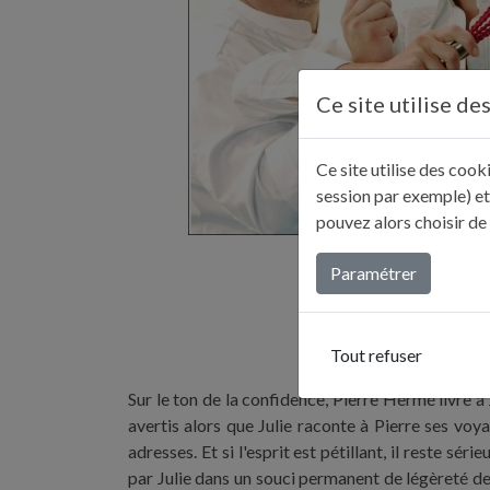
Ce site utilise de
Ce site utilise des coo
session par exemple) et
pouvez alors choisir de
Paramétrer
Tout refuser
Sur le ton de la confidence, Pierre Hermé livre à
avertis alors que Julie raconte à Pierre ses vo
adresses. Et si l'esprit est pétillant, il reste 
par Julie dans un souci permanent de légèreté de