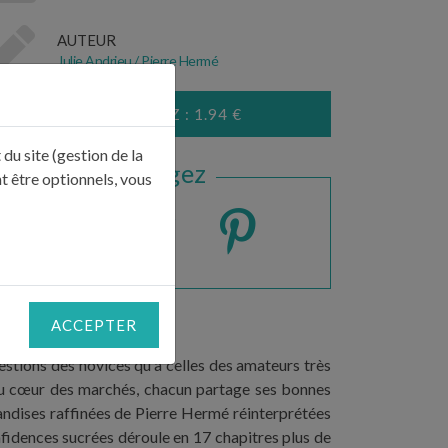
AUTEUR
Julie Andrieu / Pierre Hermé
COMMANDEZ : 1.94 €
du site (gestion de la
Partagez
t être optionnels, vous
ACCEPTER
uestions des novices qu'à celles des amateurs très
t au cœur des marchés, chacun partage ses bonnes
rmandises raffinées de Pierre Hermé réinterprétées
nfidences sucrées déroule en 17 chapitres plus de