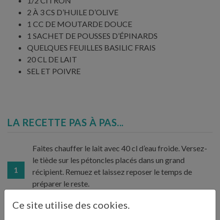
1/2 CITRON
2 À 3 CS D’HUILE D’OLIVE
1 CC DE MOUTARDE DOUCE
1 SACHET DE POUSSES D’ÉPINARDS
QUELQUES FEUILLES BASILIC FRAIS
20 CL DE LAIT
SEL ET POIVRE
LA RECETTE PAS À PAS...
Faites chauffer le lait avec 40 cl d’eau froide. Versez-
le tiède sur les pétoncles placés dans un grand
1
récipient. Remuez et laissez reposer le temps de
préparer le reste.
Ce site utilise des cookies.
Lavez la courgette et coupez-la en dés de 1 cm de