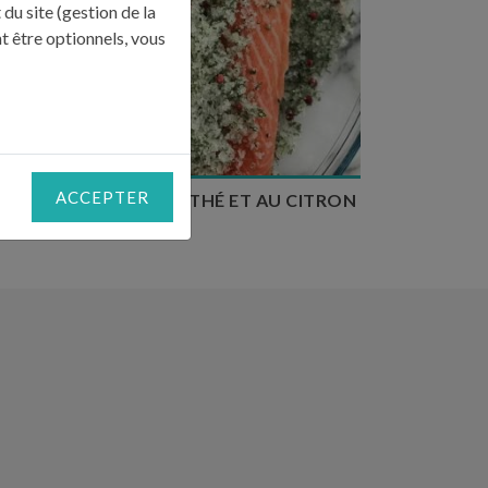
du site (gestion de la
t être optionnels, vous
Temps de préparation : 30 min
Temps de repos : 6h
Nombre de couverts : 6
ACCEPTER
AUMON GRAVLAX AU THÉ ET AU CITRON