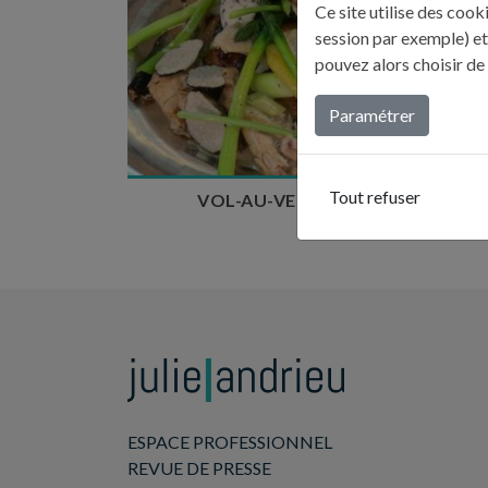
Ce site utilise des coo
session par exemple) et
Temps de préparation : 50 min
pouvez alors choisir de
Temps de cuisson : 1h
Temps de repos : 24h
Nombre de couverts : 9
Paramétrer
Tout refuser
VOL-AU-VENT DE FRÉDÉRIC
ESPACE PROFESSIONNEL
REVUE DE PRESSE