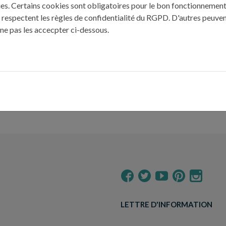
kies. Certains cookies sont obligatoires pour le bon fonctionnement 
 respectent les règles de confidentialité du RGPD. D'autres peuven
Temps de préparation : 45 min
 ne pas les accecpter ci-dessous.
Temps de cuisson : 2h
Temps de repos : 50 min
Nombre de couverts : 6 à 8
NOUGAT DE TOURS DE DANIELLE
S
LETTRE D'INFORMATION