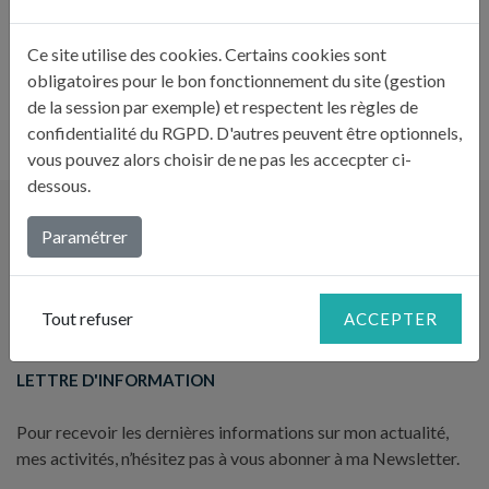
Nombre de couverts : 6 à 8
Ce site utilise des cookies. Certains cookies sont
obligatoires pour le bon fonctionnement du site (gestion
GÂTEAU RENVERSÉ AUX NECTARINES
de la session par exemple) et respectent les règles de
confidentialité du RGPD. D'autres peuvent être optionnels,
vous pouvez alors choisir de ne pas les accecpter ci-
dessous.
Paramétrer
Tout refuser
ACCEPTER
LETTRE D'INFORMATION
Pour recevoir les dernières informations sur mon actualité,
mes activités, n’hésitez pas à vous abonner à ma Newsletter.