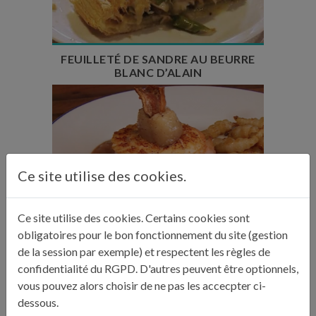
Nombre de couverts : 12
FEUILLETÉ DE SANDRE AU BEURRE
BLANC D’ALAIN
Temps de préparation : 1h30
Ce site utilise des cookies.
Temps de cuisson : 1h15
Nombre de couverts : 4
Ce site utilise des cookies. Certains cookies sont
obligatoires pour le bon fonctionnement du site (gestion
TOURNEDOS DE SANDRE AU VIN
de la session par exemple) et respectent les règles de
ROUGE DE CATHERINE ET ...
confidentialité du RGPD. D'autres peuvent être optionnels,
vous pouvez alors choisir de ne pas les accecpter ci-
dessous.