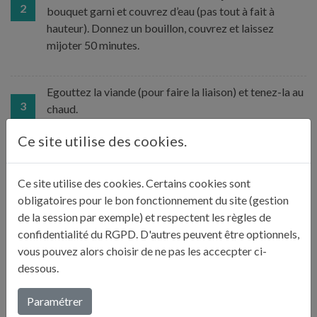
2
bouquet garni et couvrez d’eau (pas tout à fait à
hauteur). Donnez un bouillon, couvrez et laissez
mijoter 50 minutes.
Egouttez la viande (pour faire la liaison) et tenez-la au
3
chaud.
Ce site utilise des cookies.
Coupez les extrémités trop dures des asperges et
coupez le reste en tronçons de 5 cm environ. Pelez les
Ce site utilise des cookies. Certains cookies sont
4
tronçons les plus fermes. Ajoutez le tout dans la
obligatoires pour le bon fonctionnement du site (gestion
cocotte. Faites cuire 10 minutes.
de la session par exemple) et respectent les règles de
confidentialité du RGPD. D'autres peuvent être optionnels,
vous pouvez alors choisir de ne pas les accecpter ci-
Diluez la farine et la fécule dans un bol avec un peu
dessous.
d’eau et ajoutez le tout dans la sauce en remuant.
5
Ajoutez la viande et servez.
Paramétrer