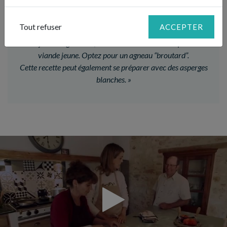
LE CONSEIL DE JULIE
Tout refuser
ACCEPTER
«
Mijotée longuement, cette recette ne nécessite pas une
viande jeune. Optez pour un agneau “broutard”.
Cette recette peut également se préparer avec des asperges
blanches.
»