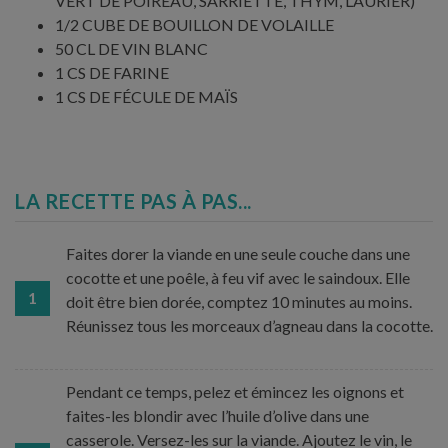
VERT DE POIREAU, SARRIETTE, THYM, LAURIER)
1/2 CUBE DE BOUILLON DE VOLAILLE
50 CL DE VIN BLANC
1 CS DE FARINE
1 CS DE FÉCULE DE MAÏS
LA RECETTE PAS À PAS...
Faites dorer la viande en une seule couche dans une
cocotte et une poêle, à feu vif avec le saindoux. Elle
1
doit être bien dorée, comptez 10 minutes au moins.
Réunissez tous les morceaux d’agneau dans la cocotte.
Pendant ce temps, pelez et émincez les oignons et
faites-les blondir avec l’huile d’olive dans une
casserole. Versez-les sur la viande. Ajoutez le vin, le