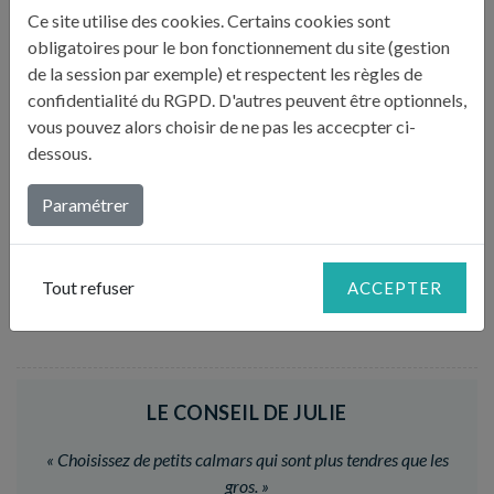
Coupez-les en lamelles de 2 cm de côté environ. Lavez
Ce site utilise des cookies. Certains cookies sont
2
et séchez le citron et coupez-le en 4 puis chaque
obligatoires pour le bon fonctionnement du site (gestion
quartier en 4 dés.
de la session par exemple) et respectent les règles de
confidentialité du RGPD. D'autres peuvent être optionnels,
vous pouvez alors choisir de ne pas les accecpter ci-
Enfilez les calmars sur des brochettes en les alternant
dessous.
avec des lamelles de poivron et des dés de citron.
3
Laissez reposer au frais 2 à 5 heures.
Paramétrer
Faites griller les brochettes 4 à 6 minutes au barbecue
Tout refuser
ACCEPTER
jusqu’à ce qu’elles soient bien dorées, en les retournant
4
pendant la cuisson.
LE CONSEIL DE JULIE
«
Choisissez de petits calmars qui sont plus tendres que les
gros.
»