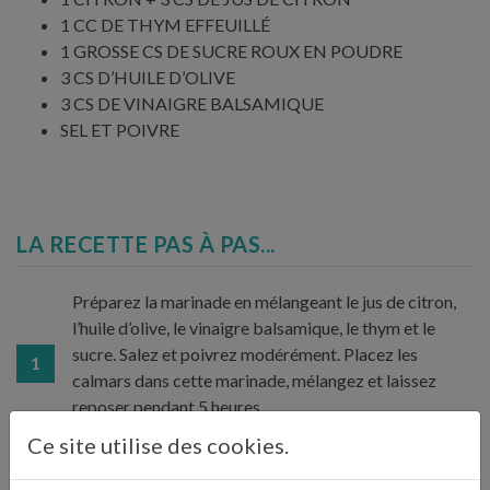
1 CC DE THYM EFFEUILLÉ
1 GROSSE CS DE SUCRE ROUX EN POUDRE
3 CS D’HUILE D’OLIVE
3 CS DE VINAIGRE BALSAMIQUE
SEL ET POIVRE
LA RECETTE PAS À PAS...
Préparez la marinade en mélangeant le jus de citron,
l’huile d’olive, le vinaigre balsamique, le thym et le
sucre. Salez et poivrez modérément. Placez les
1
calmars dans cette marinade, mélangez et laissez
reposer pendant 5 heures.
Ce site utilise des cookies.
Lavez les poivrons, retirez les graines et les cloisons.