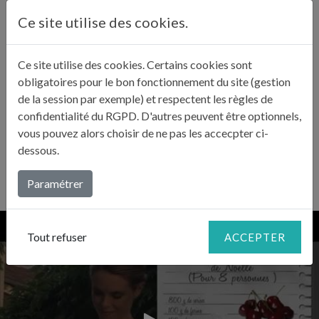
ambiante.
Ce site utilise des cookies.
Ce site utilise des cookies. Certains cookies sont
LE CONSEIL DE JULIE
obligatoires pour le bon fonctionnement du site (gestion
«
Évitez de mettre ce clafoutis au réfrigérateur.
de la session par exemple) et respectent les règles de
Noëlle fait la même recette avec des pommes lorsque ce
confidentialité du RGPD. D'autres peuvent être optionnels,
n'est pas la saison des cerises.
»
vous pouvez alors choisir de ne pas les accecpter ci-
dessous.
Paramétrer
Tout refuser
ACCEPTER