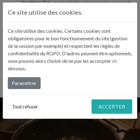
ébullition. Puis, coupez le feu et couvrez la casserole
3
le temps que la confiture refroidisse pendant 24
Ce site utilise des cookies.
heures.
Ce site utilise des cookies. Certains cookies sont
Le lendemain, remettez la confiture à cuire pendant 15
obligatoires pour le bon fonctionnement du site (gestion
minutes en y ajoutant les pignons de pin et remuez
de la session par exemple) et respectent les règles de
4
bien. Mettez ensuite votre confiture dans des pots
confidentialité du RGPD. D'autres peuvent être optionnels,
stérilisés.
vous pouvez alors choisir de ne pas les accecpter ci-
dessous.
Paramétrer
Tout refuser
ACCEPTER