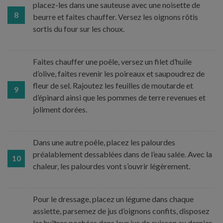
placez-les dans une sauteuse avec une noisette de
8
beurre et faites chauffer. Versez les oignons rôtis
sortis du four sur les choux.
Faites chauffer une poêle, versez un filet d’huile
d’olive, faites revenir les poireaux et saupoudrez de
fleur de sel. Rajoutez les feuilles de moutarde et
9
d’épinard ainsi que les pommes de terre revenues et
joliment dorées.
Dans une autre poêle, placez les palourdes
préalablement dessablées dans de l’eau salée. Avec la
10
chaleur, les palourdes vont s’ouvrir légèrement.
Pour le dressage, placez un légume dans chaque
assiette, parsemez de jus d’oignons confits, disposez
les huîtres pochées dans leur jus de cuisson au dernier