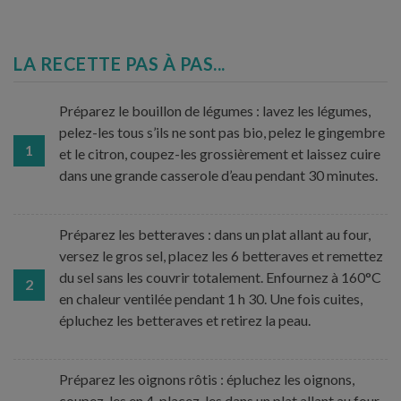
LA RECETTE PAS À PAS...
Préparez le bouillon de légumes : lavez les légumes,
pelez-les tous s’ils ne sont pas bio, pelez le gingembre
1
et le citron, coupez-les grossièrement et laissez cuire
dans une grande casserole d’eau pendant 30 minutes.
Préparez les betteraves : dans un plat allant au four,
versez le gros sel, placez les 6 betteraves et remettez
du sel sans les couvrir totalement. Enfournez à 160°C
2
en chaleur ventilée pendant 1 h 30. Une fois cuites,
épluchez les betteraves et retirez la peau.
Préparez les oignons rôtis : épluchez les oignons,
coupez-les en 4, placez-les dans un plat allant au four,