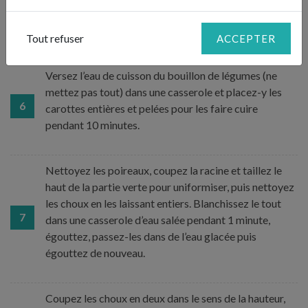
5
ensuite revenir dans une poêle avec une noix de
beurre.
Tout refuser
ACCEPTER
Versez l’eau de cuisson du bouillon de légumes (ne
mettez pas tout) dans une casserole et placez-y les
6
carottes entières et pelées pour les faire cuire
pendant 10 minutes.
Nettoyez les poireaux, coupez la racine et taillez le
haut de la partie verte pour uniformiser, puis nettoyez
les choux en les laissant entiers. Blanchissez le tout
7
dans une casserole d’eau salée pendant 1 minute,
égouttez, passez-les dans de l’eau glacée puis
égouttez de nouveau.
Coupez les choux en deux dans le sens de la hauteur,