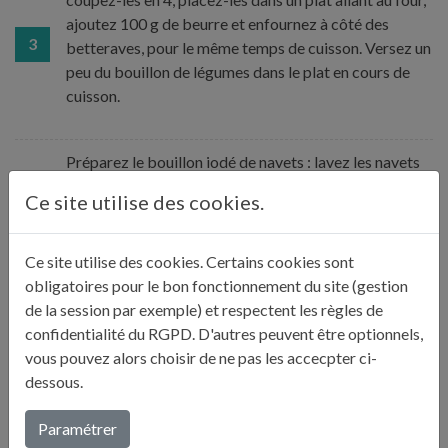
ajoutez 100 g de beurre et enfournez à côté des
3
betteraves, pour le même temps de cuisson. Versez un
peu du bouillon de légumes dans le plat en cours de
cuisson.
Préparez le bouillon iodé de navets : lavez les navets
(pas besoin de les peler s’ils sont bio) et coupez-les en
Ce site utilise des cookies.
deux. Dans une sauteuse, placez les échalotes
émincées avec 20 g de beurre, faites-les suer et quand
4
elles commencent à se colorer, déglacez au vin blanc.
Ce site utilise des cookies. Certains cookies sont
Ajoutez les algues wakamé, le morceau de chinchard
obligatoires pour le bon fonctionnement du site (gestion
puis les navets et l’ail noir. Versez ensuite trois louches
de la session par exemple) et respectent les règles de
du bouillon de légumes et laissez mijoter à couvert.
confidentialité du RGPD. D'autres peuvent être optionnels,
vous pouvez alors choisir de ne pas les accecpter ci-
dessous.
Mettez les pommes de terre à cuire avec la peau dans
une casserole d’eau avec 3 feuilles de laurier et 1
Paramétrer
gousse d’ail. Épluchez-les une fois cuites. Faites-les