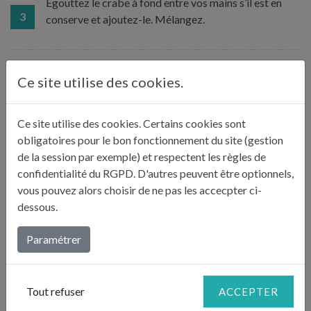
Egouttez le crabe à fond entre vos mains s’il est en
3
conserve et ajoutez-le. Mélangez.
Dans une grande poêle profonde, faites chauffer
Ce site utilise des cookies.
l’huile à feu moyen (elle doit être chaude mais pas
fumante). Façonnez 8 boulettes et aplatissez-les
4
légèrement. Roulez-les dans la chapelure puis faites
Ce site utilise des cookies. Certains cookies sont
les cuire 1 minute environ de chaque côté. Egouttez
obligatoires pour le bon fonctionnement du site (gestion
sur du papier absorbant.
de la session par exemple) et respectent les règles de
confidentialité du RGPD. D'autres peuvent être optionnels,
vous pouvez alors choisir de ne pas les accecpter ci-
Servez bien chaud avec quartiers de citron et une
dessous.
sauce cocktail maison faite de mayonnaise fouettée
5
avec du paprika, du jus de citron et un peu du jus de
Paramétrer
crabe.
Tout refuser
ACCEPTER