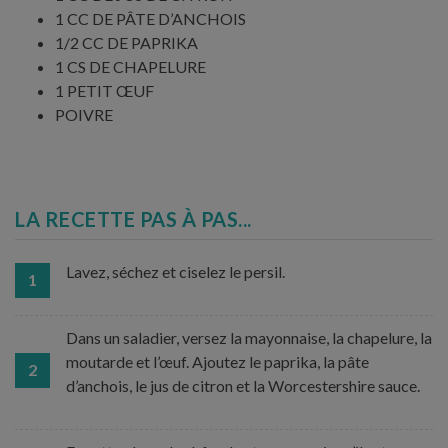
1 CC DE PÂTE D’ANCHOIS
1/2 CC DE PAPRIKA
1 CS DE CHAPELURE
1 PETIT ŒUF
POIVRE
LA RECETTE PAS À PAS...
Lavez, séchez et ciselez le persil.
1
Dans un saladier, versez la mayonnaise, la chapelure, la
moutarde et l’œuf. Ajoutez le paprika, la pâte
2
d’anchois, le jus de citron et la Worcestershire sauce.