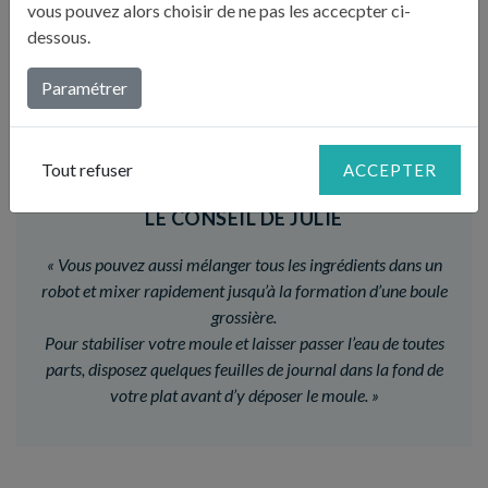
vous pouvez alors choisir de ne pas les accecpter ci-
Versez sur la pâte et remettez au four. Laissez cuire 35
dessous.
minutes. Pour décorer, déposez les feuilles de laurier
sur le dessus du flan après 20 minutes de cuisson, pour
6
Paramétrer
éviter qu’elles ne coulent. Servez frais et mangez à la
main !
Tout refuser
ACCEPTER
LE CONSEIL DE JULIE
«
Vous pouvez aussi mélanger tous les ingrédients dans un
robot et mixer rapidement jusqu’à la formation d’une boule
grossière.
Pour stabiliser votre moule et laisser passer l’eau de toutes
parts, disposez quelques feuilles de journal dans la fond de
votre plat avant d’y déposer le moule.
»