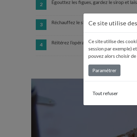
Égouttez les figues, gardez le sirop et lais
2
Réchauffez le sirop et trempez-y les figue
Ce site utilise de
3
Ce site utilise des coo
Réitérez l’opération : chauffez le sirop e
4
session par exemple) et
pouvez alors choisir de
Paramétrer
Tout refuser