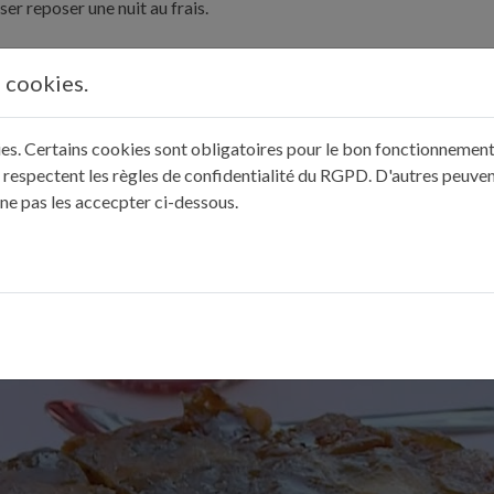
ser reposer une nuit au frais.
s pendant 30 minutes. Égouttez à nouveau les figues en gardant le s
s cookies.
kies. Certains cookies sont obligatoires pour le bon fonctionnement 
t faites tremper les figues une nouvelle fois pendant 30 minutes. Met
 respectent les règles de confidentialité du RGPD. D'autres peuven
 ne pas les accecpter ci-dessous.