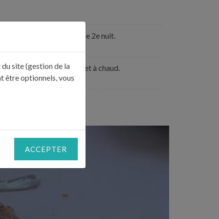
irop et laissez reposer une 2e nuit.
du site (gestion de la
tez ensuite le tout en pot et à chaud.
t être optionnels, vous
ACCEPTER