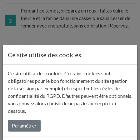
Pendant ce temps, préparez un roux : faites cuire le
beurre et la farine dans une casserole sans cesser de
2
remuer avec une spatule, sans coloration. Réservez.
Quand le poisson est cuit, retirez la marmite du feu et
prélevez le bouillon en l’ajoutant louche par louche
Ce site utilise des cookies.
dans la casserole du roux et en fouettant entre chaque
3
ajout, sur feu doux. Ajoutez environ 80 cl de bouillon.
Ce site utilise des cookies. Certains cookies sont
La sauce doit être nappante sans être trop épaisse.
obligatoires pour le bon fonctionnement du site (gestion
de la session par exemple) et respectent les règles de
confidentialité du RGPD. D'autres peuvent être optionnels,
Déposez une darne de chaque poisson dans chaque
vous pouvez alors choisir de ne pas les accecpter ci-
assiette. Nappez de sauce. Accompagnez de
4
dessous.
rondelles de baguette rassie dorées à la poêle et
frottées à l’ail.
Paramétrer