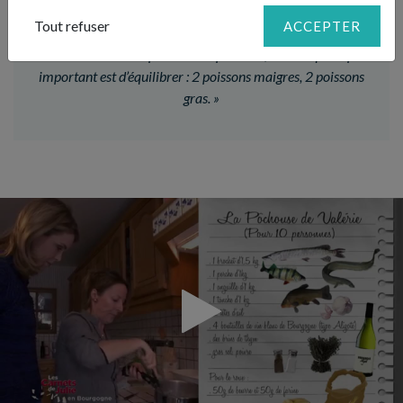
LE CONSEIL DE JULIE
Tout refuser
ACCEPTER
«
Si vous ne trouvez pas tous les poissons, sachez que le plus
important est d’équilibrer : 2 poissons maigres, 2 poissons
gras.
»