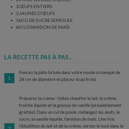
3 ŒUFS ENTIERS
3 JAUNES D’ŒUFS
160 G DE SUCRE SEMOULE
60 G D’AMIDON DE MAÏS
LA RECETTE PAS À PAS...
Foncez la pâte brisée dans votre moule à manqué de
1
28 cm de diamètre et placez-la au froid.
Préparez la crème : faites chauffer le lait, la crème
fraîche liquide et la gousse de vanille (préalablement
grattée). Dans un cul de poule, mélangez les œufs, le
sucre, la vanille liquide, l’amidon de maïs. Une fois
l'ébullition du lait et de la crème, versez le tout dans le
2