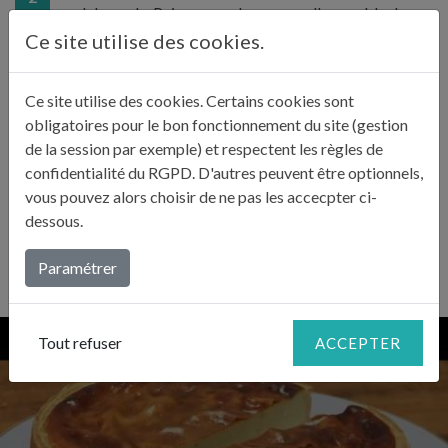
cul de poule. Puis versez de nouveau l'ensemble dans
la casserole sur feu doux et mélangez rapidement sans
Ce site utilise des cookies.
jamais cessez de fouetter. La crème doit prendre du
corps et s’épaissir.
Ce site utilise des cookies. Certains cookies sont
obligatoires pour le bon fonctionnement du site (gestion
de la session par exemple) et respectent les règles de
Versez la crème sur le fond de tarte, laissez cuire 30
confidentialité du RGPD. D'autres peuvent être optionnels,
minutes à 220 °C puis 15 minutes à 180°C. Après
3
vous pouvez alors choisir de ne pas les accecpter ci-
refroidissement, démoulez, découpez et servez.
dessous.
Paramétrer
Tout refuser
ACCEPTER