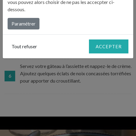
vous pouvez alors choisir de ne pas les accecpter ci-
mélange doit être homogène. Ajoutez-y le lait porté à
dessous.
ébullition et mélangez énergiquement pour éviter les
grumeaux. Ajoutez à la préparation une cuillère à café
5
Paramétrer
de vin de noix. Remettez la préparation sur feu doux le
temps qu’elle épaississe, mélangez jusqu’à ce que la
crème nappe la cuillère en bois. Attention, veillez à ce
que votre crème ne bouille pas.
Tout refuser
ACCEPTER
Servez votre gâteau à l’assiette et nappez-le de crème.
Ajoutez quelques éclats de noix concassées torréfiées
6
pour apporter du croustillant.