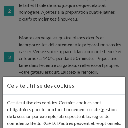
le lait et l’huile de noix jusqu’à ce que cela soit
2
homogène. Ajoutez à la préparation quatre jaunes
d’œufs et mélangez à nouveau.
Montez en neige les quatre blancs d’œufs et
incorporez-les délicatement à la préparation sans les
casser. Versez votre appareil dans un moule beurré et
3
enfournez à 140°C pendant 50 minutes. Piquez une
lame dans le centre du gâteau, si elle ressort propre,
votre gâteau est cuit. Laissez-le refroidir.
Ce site utilise des cookies.
Pendant ce temps, préparez la crème : portez-le lait à
4
ébullition dans une casserole.
Ce site utilise des cookies. Certains cookies sont
obligatoires pour le bon fonctionnement du site (gestion
de la session par exemple) et respectent les règles de
Dans un saladier, mélangez le sucre, la farine et la
confidentialité du RGPD. D'autres peuvent être optionnels,
fécule de maïs et ajoutez trois jaunes d’œufs. Le