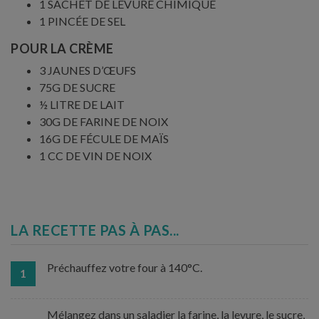
1 SACHET DE LEVURE CHIMIQUE
1 PINCÉE DE SEL
POUR LA CRÈME
3 JAUNES D’ŒUFS
75G DE SUCRE
½ LITRE DE LAIT
30G DE FARINE DE NOIX
16G DE FÉCULE DE MAÏS
1 CC DE VIN DE NOIX
LA RECETTE PAS À PAS...
Préchauffez votre four à 140°C.
1
Mélangez dans un saladier la farine, la levure, le sucre,