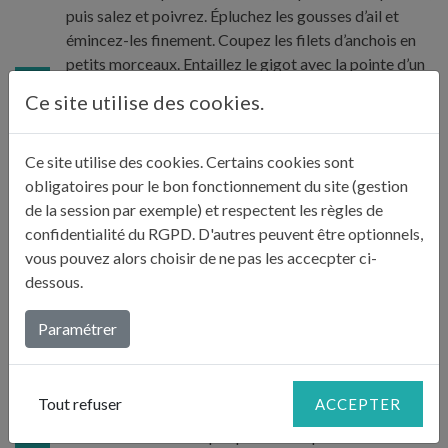
puis salez et poivrez. Épluchez les gousses d’ail et
émincez-les finement. Coupez les filets d’anchois en
petits morceaux. Entaillez le gigot avec la pointe d’un
4
couteau et placez 1 ou 2 lamelles d’ail et d’anchois,
Ce site utilise des cookies.
ainsi qu’un petit brin de romarin dans chaque entaille.
Déposez le gigot sur la plaque du four et enfournez.
Laissez cuire pendant 45 minutes environ. Au bout de
Ce site utilise des cookies. Certains cookies sont
20 minutes de cuisson, arrosez le gigot de vin.
obligatoires pour le bon fonctionnement du site (gestion
de la session par exemple) et respectent les règles de
confidentialité du RGPD. D'autres peuvent être optionnels,
Retirez le gigot du four et augmentez la température
vous pouvez alors choisir de ne pas les accecpter ci-
à 250°C. Enfournez-le à nouveau et laissez-le cuire
dessous.
pendant 5 min pour qu’il se colore. Retirez-le alors du
5
four, enveloppez-le de papier aluminium et laissez
Paramétrer
reposer pendant 20 minutes.
Tout refuser
ACCEPTER
Récupérez le jus de cuisson dans un bol, puis déglacez
les sucs attachés à la plaque avec un peu d’eau ou de