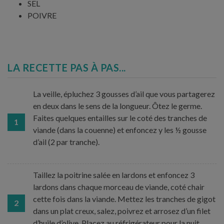
SEL
POIVRE
LA RECETTE PAS À PAS...
La veille, épluchez 3 gousses d’ail que vous partagerez
en deux dans le sens de la longueur. Ôtez le germe.
Faites quelques entailles sur le coté des tranches de
1
viande (dans la couenne) et enfoncez y les ½ gousse
d’ail (2 par tranche).
Taillez la poitrine salée en lardons et enfoncez 3
lardons dans chaque morceau de viande, coté chair
cette fois dans la viande. Mettez les tranches de gigot
2
dans un plat creux, salez, poivrez et arrosez d’un filet
d’huile d’olive. Placez au réfrigérateur pour la nuit.