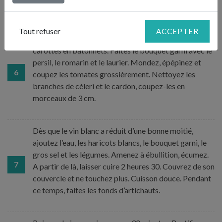
Augmentez la chaleur.
Tout refuser
ACCEPTER
Epluchez l’ail qui reste (5 gousses) en rondelles, et les
carottes en bâtonnets. Faites le bouquet garni avec le
persil, le romarin et le laurier. Mondez, épépinez et
6
coupez les tomates grossièrement. Nettoyez les
branches de céleri et le cardon, coupez-les en
morceaux de 3 cm.
Dès que le vin blanc a réduit d’une bonne moitié,
ajoutez l’eau, les haricots blancs, le bouquet garni, le
gros sel et les légumes. Amenez à ébullition, écumez.
7
A partir de là, laisser cuire 2 heures 30. Couvrez de son
couvercle et ne touchez plus. Cuisson douce. Pendant
ce temps, faites les fonds d’artichauts.