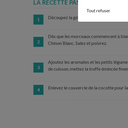
LA RECETTE PAS À PAS...
Tout refuser
Découpez la géline en 6. Faites revenir le
1
Dès que les morceaux commencent à blanch
2
Chinon Blanc. Salez et poivrez.
Ajoutez les aromates et les petits légumes
3
de cuisson, mettez la truffe émincée fi
Enlevez le couvercle de la cocotte pour l
4