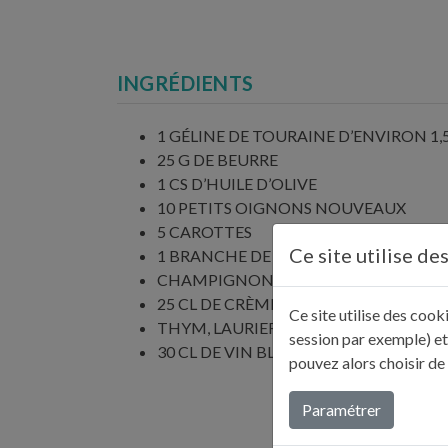
INGRÉDIENTS
1 GÉLINE DE TOURAINE D’ENVIRON 1,
25 G DE BEURRE
1 CS D’HUILE D’OLIVE
10 PETITS OIGNONS NOUVEAUX
5 CAROTTES
Ce site utilise de
1 BRANCHE DE CÉLERI
CHAMPIGNONS DE SAISON
25 CL DE CRÈME FRAICHE
Ce site utilise des coo
THYM, LAURIER
session par exemple) et
30 CL DE VIN BLANC
pouvez alors choisir de
Paramétrer