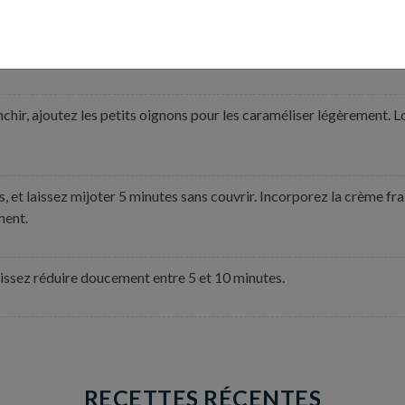
s morceaux dans une cocotte, dans du beurre et de l’huile d’olive.
ir, ajoutez les petits oignons pour les caraméliser légèrement. Lo
, et laissez mijoter 5 minutes sans couvrir. Incorporez la crème frai
nement.
aissez réduire doucement entre 5 et 10 minutes.
RECETTES RÉCENTES