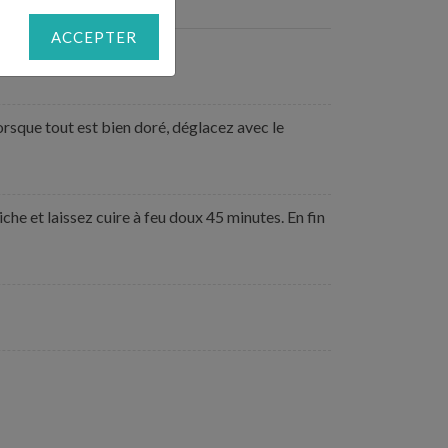
ACCEPTER
rsque tout est bien doré, déglacez avec le
che et laissez cuire à feu doux 45 minutes. En fin