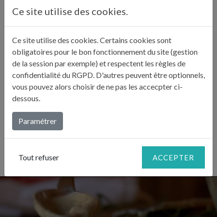
Râpez un céleri et faites cuire des œufs durs.
Ce site utilise des cookies.
Mélangez cette rémoulade au céleri et condimentez
3
les œufs avec.
Ce site utilise des cookies. Certains cookies sont
obligatoires pour le bon fonctionnement du site (gestion
de la session par exemple) et respectent les règles de
LE CONSEIL DE JULIE
confidentialité du RGPD. D'autres peuvent être optionnels,
vous pouvez alors choisir de ne pas les accecpter ci-
«
Variez les variétés de moutarde et avec elles, le choix des
dessous.
herbes aromatiques. Cela permet de créer des rémoulades «
personnalisées » selon les plats qui doivent être
Paramétrer
accompagnés.
»
Tout refuser
ACCEPTER