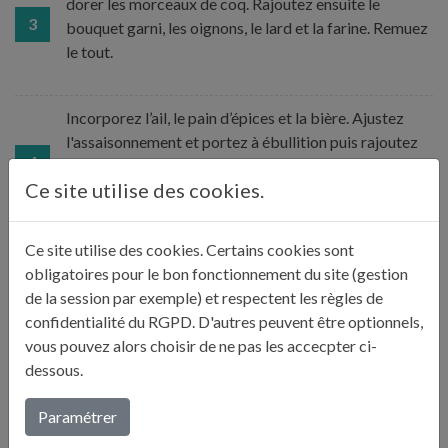
dorer les morceaux de coq. Rajoutez ensuite le
3
bouquet garni, les oignons, le lard et la farine. Remuez
le tout.
Incorporez l’ail, le pain d’épices et la bière. Ajustez
l'assaisonnement et portez à ébullition puis rajoutez
4
les champignons 15 minutes avant la fin de la cuisson.
Ce site utilise des cookies.
Enfournez ensuite pour 2 heures de cuisson à 200°C.
Ce site utilise des cookies. Certains cookies sont
Sortez le plat du four et rajoutez la crème avant de
obligatoires pour le bon fonctionnement du site (gestion
servir. Accompagnez ce plat de pommes de terre ou
5
de la session par exemple) et respectent les règles de
de pâtes fraîches.
confidentialité du RGPD. D'autres peuvent être optionnels,
vous pouvez alors choisir de ne pas les accecpter ci-
dessous.
LE CONSEIL DE JULIE
Paramétrer
«
Ne craignez pas la chaleur vive du four, c’est ce qui va