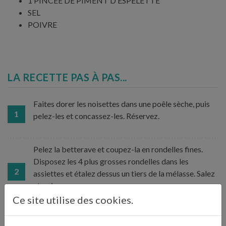
1 PINCÉE DE PIMENT D’ESPELETTE
SEL
POIVRE
LA RECETTE PAS À PAS...
Faites dorer les noisettes dans une poêle sèche, puis
1
pelez-les et concassez-les. Réservez.
Pelez la betterave et coupez-la en rondelles fines.
Disposez les 4 plus grosses rondelles dans les
2
assiettes et étalez dessus un tiers de la mélasse. Salez
et poivrez.
Ce site utilise des cookies.
Coupez le foie gras en tranches fines, déposez-les sur