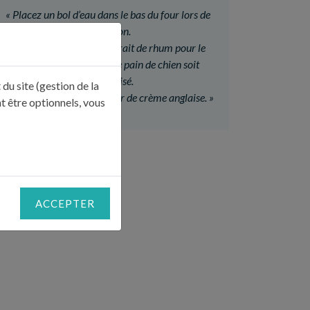
«
Placez un bol d’eau dans le bas du four lors de
la cuisson.
Vous pouvez ajouter un trait de rhum pour le
faire flamber afin que le pain de chien soit
caramélisé.
du site (gestion de la
Vous pouvez l’accompagner de crème anglaise.
»
t être optionnels, vous
ACCEPTER