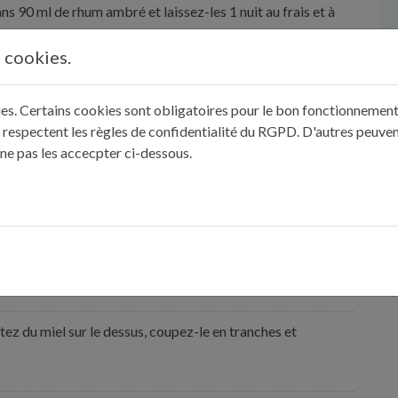
dans 90 ml de rhum ambré et laissez-les 1 nuit au frais et à
s cookies.
ersez le lait et le sucre vanillé puis malaxez à la main.
kies. Certains cookies sont obligatoires pour le bon fonctionnement 
 respectent les règles de confidentialité du RGPD. D'autres peuven
 ne pas les accecpter ci-dessous.
iers, la cassonade et les raisins secs. Malaxez à la main de
paration 1 nuit au réfrigérateur avec un couvercle.
à la main puis versez-la dans un moule bien beurré et
. Enfournez 1 h 45 à 150°C.
tez du miel sur le dessus, coupez-le en tranches et