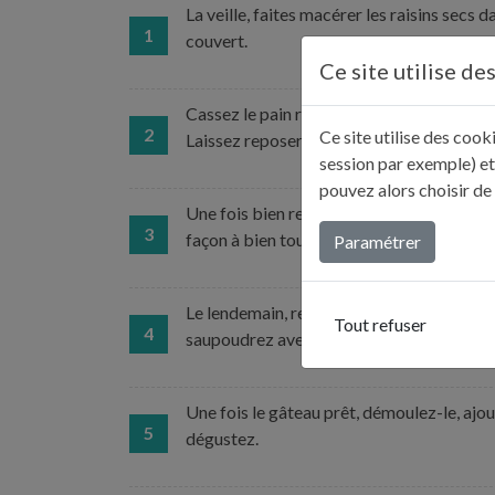
La veille, faites macérer les raisins secs 
1
couvert.
Ce site utilise de
Cassez le pain rassis en petits morceaux, v
2
Ce site utilise des coo
Laissez reposer 2 heures au frais.
session par exemple) et
pouvez alors choisir de
Une fois bien reposé, ajoutez les œufs ent
3
façon à bien tout mélanger. Laissez la pré
Paramétrer
Le lendemain, retravaillez la préparation 
Tout refuser
4
saupoudrez avec le reste de la cassonade
Une fois le gâteau prêt, démoulez-le, ajou
5
dégustez.