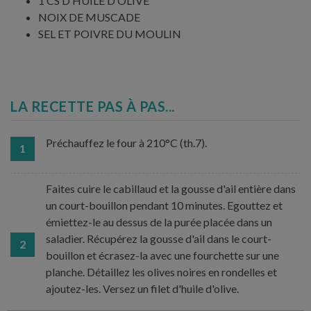
1 CS D’HUILE D’OLIVE
NOIX DE MUSCADE
SEL ET POIVRE DU MOULIN
LA RECETTE PAS À PAS...
Préchauffez le four à 210°C (th.7).
1
Faites cuire le cabillaud et la gousse d'ail entière dans
un court-bouillon pendant 10 minutes. Egouttez et
émiettez-le au dessus de la purée placée dans un
saladier. Récupérez la gousse d'ail dans le court-
2
bouillon et écrasez-la avec une fourchette sur une
planche. Détaillez les olives noires en rondelles et
ajoutez-les. Versez un filet d'huile d'olive.