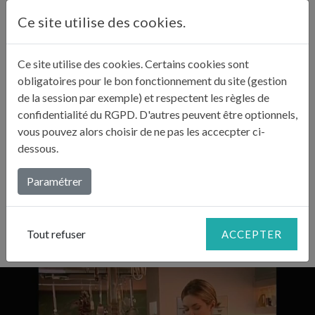
Ce site utilise des cookies.
Salez, poivrez, muscadez et mélangez délicatement le
3
tout.
Ce site utilise des cookies. Certains cookies sont
obligatoires pour le bon fonctionnement du site (gestion
Transvasez le mélange dans un plat à gratin,
de la session par exemple) et respectent les règles de
saupoudrez de chapelure et de noisettes de beurre.
confidentialité du RGPD. D'autres peuvent être optionnels,
4
Enfournez et faites gratiner au four 20 minutes à
vous pouvez alors choisir de ne pas les accecpter ci-
210°C.
dessous.
Paramétrer
Servez très chaud.
5
Tout refuser
ACCEPTER