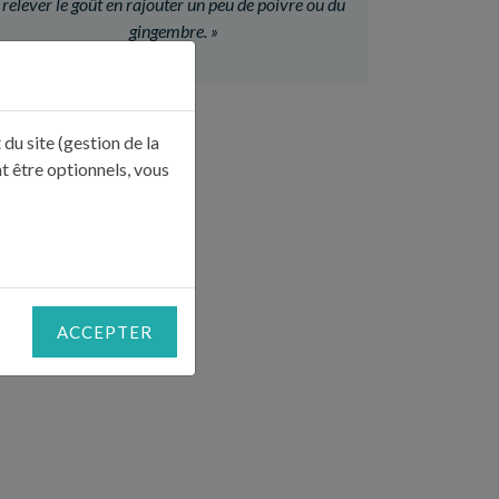
relever le goût en rajouter un peu de poivre ou du
gingembre.
»
du site (gestion de la
t être optionnels, vous
ACCEPTER