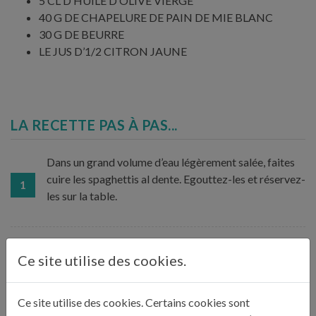
5 CL D’HUILE D’OLIVE VIERGE
40 G DE CHAPELURE DE PAIN DE MIE BLANC
30 G DE BEURRE
LE JUS D’1/2 CITRON JAUNE
LA RECETTE PAS À PAS...
Dans un grand volume d’eau légèrement salée, faites
cuire les spaghettis al dente. Egouttez-les et réservez-
1
les sur la table.
Pelez et épépinez les poivrons, pelez également les
Ce site utilise des cookies.
gousses d’ail et les oignons. Emincez tous ces
2
ingrédients. Hachez le piment après avoir éliminé les
graines. Dénoyautez les olives.
Ce site utilise des cookies. Certains cookies sont