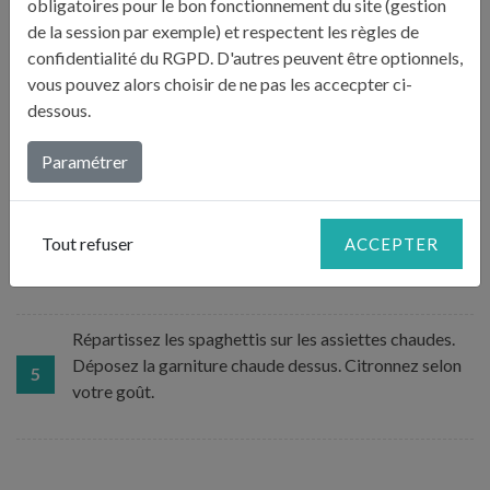
obligatoires pour le bon fonctionnement du site (gestion
de la session par exemple) et respectent les règles de
Faites rissoler l’ensemble dans une poêle avec un trait
confidentialité du RGPD. D'autres peuvent être optionnels,
d’huile d’olive. Remuez constamment jusqu’à obtenir
vous pouvez alors choisir de ne pas les accecpter ci-
3
une légère coloration brune : entre 5 et 7 minutes.
dessous.
Retirez du feu et gardez à couvert.
Paramétrer
Parsemez de chapelure les spaghettis. Mélangez
intimement. Faites-les sauter vivement à la poêle et au
4
beurre jusqu’à ce qu’ils deviennent un peu
Tout refuser
ACCEPTER
croustillants. Vérifiez le goût.
Répartissez les spaghettis sur les assiettes chaudes.
Déposez la garniture chaude dessus. Citronnez selon
5
votre goût.