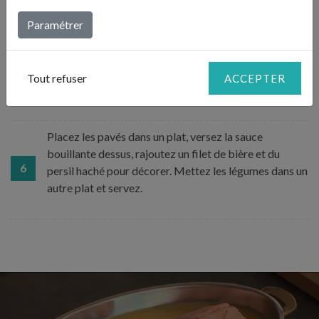
Débarrassez la truite, passez la sauce au chinois avant
de la faire chauffer. Comptez une minute à partir de
Paramétrer
l’ébullition. Incorporez 100 g de beurre bien froid en
5
morceaux et mélangez au fouet. Ajoutez la crème
fleurette, portez à ébullition, assaisonnez et ajoutez
Tout refuser
ACCEPTER
quelques gouttes de jus de citron.
Placez les pavés dans un plat, versez la sauce
bouillante dessus, rajoutez un filet de bière et du
6
persil haché pour décorer. Mettez les légumes dans un
autre plat et servez.