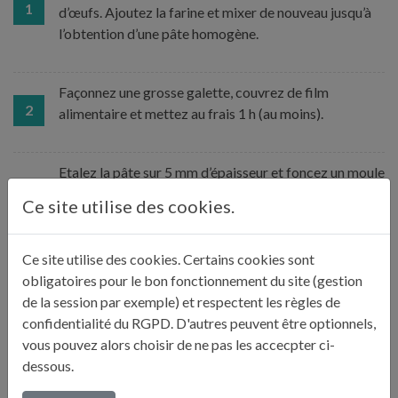
1
d’œufs. Ajoutez la farine et mixer de nouveau jusqu’à
l’obtention d’une pâte homogène.
Façonnez une grosse galette, couvrez de film
2
alimentaire et mettez au frais 1 h (au moins).
Etalez la pâte sur 5 mm d’épaisseur et foncez un moule
de 26 cm de diamètre. Réserver au congélateur 15
3
Ce site utilise des cookies.
minutes au moins avant cuisson.
Ce site utilise des cookies. Certains cookies sont
Préchauffez le four à 180°, chaleur ventilée. Étalez les
obligatoires pour le bon fonctionnement du site (gestion
noix sur la plaque de cuisson sans trop les éparpiller et
de la session par exemple) et respectent les règles de
4
laissez cuire 12 min en remuant une fois en cours de
confidentialité du RGPD. D'autres peuvent être optionnels,
cuisson.
vous pouvez alors choisir de ne pas les accecpter ci-
dessous.
Préparez la garniture : mélangez les œufs, la