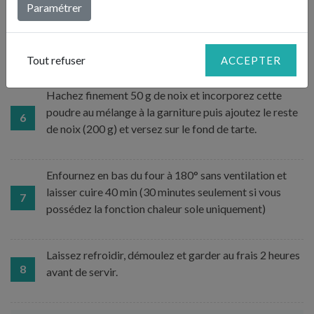
Paramétrer
vergeoise, le sucre, le sirop d’érable et le miel.
5
Incorporer le beurre fondu. Retirez les noix du four et
laissez tiédir.
Tout refuser
ACCEPTER
Hachez finement 50 g de noix et incorporez cette
poudre au mélange à la garniture puis ajoutez le reste
6
de noix (200 g) et versez sur le fond de tarte.
Enfournez en bas du four à 180° sans ventilation et
laisser cuire 40 min (30 minutes seulement si vous
7
possédez la fonction chaleur sole uniquement)
Laissez refroidir, démoulez et garder au frais 2 heures
8
avant de servir.