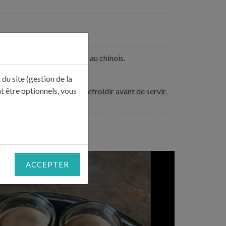
rgétiquement, puis passez au chinois.
du site (gestion de la
t être optionnels, vous
endant 1 heure. Laissez refroidir avant de servir.
ACCEPTER