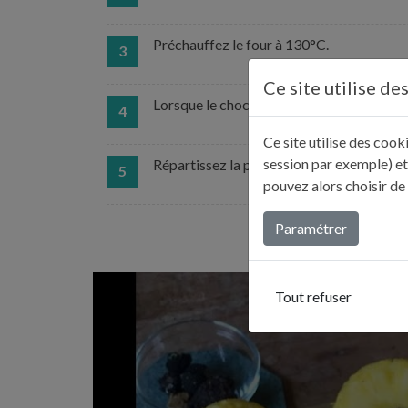
Préchauffez le four à 130°C.
3
Ce site utilise de
Lorsque le chocolat est complètement fond
4
Ce site utilise des coo
session par exemple) et
Répartissez la préparation dans des rameq
5
pouvez alors choisir de
Paramétrer
Tout refuser