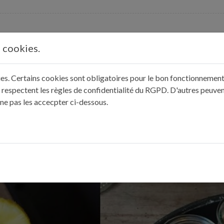
s cookies.
u, versez-le sur les œufs et le sucre, mélangez rapidement et éne
kies. Certains cookies sont obligatoires pour le bon fonctionnement 
 respectent les règles de confidentialité du RGPD. D'autres peuven
uins de 8 cm de diamètre et enfournez au bain-marie dans le four p
 ne pas les accecpter ci-dessous.