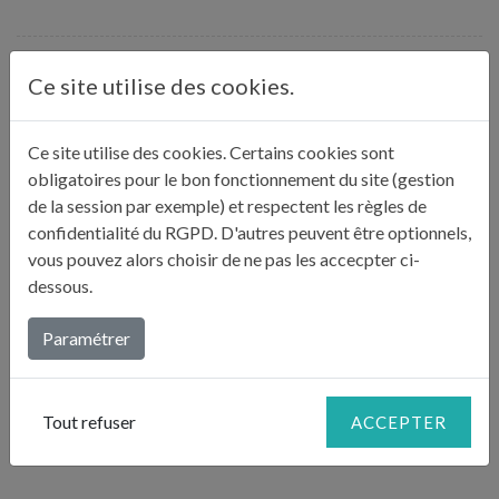
Plongez la dinde dans une grande casserole d’eau
Ce site utilise des cookies.
bouillante pendant 2 minutes, puis égouttez-la.
3
Conservez l’eau de cuisson. Plantez 6 clous de girofle
à travers la peau de la volaille.
Ce site utilise des cookies. Certains cookies sont
obligatoires pour le bon fonctionnement du site (gestion
de la session par exemple) et respectent les règles de
Placez la dinde dans un grand plat avec un fond d’eau
confidentialité du RGPD. D'autres peuvent être optionnels,
de cuisson, faites-la rôtir au four pendant 1 h 30.
vous pouvez alors choisir de ne pas les accecpter ci-
4
Arrosez-la de temps à autre et baissez la température
dessous.
si nécessaire.
Paramétrer
Découpez-la en fines tranches, servez avec une salade
5
d’herbes fraîches et versez un peu de jus de cuisson.
Tout refuser
ACCEPTER