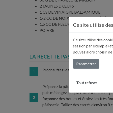
2 JAUNES D’ŒUFS
1 CS DE VINAIGRE BALSAMIQUE
1/2 CC DE NOIX DE MUSCADE RÂPÉE
Ce site utilise de
1,5 CC DE FLEUR DE SEL
POIVRE
Ce site utilise des coo
session par exemple) et
pouvez alors choisir de
LA RECETTE PAS À PAS...
Paramétrer
Préchauffez le four à 180 °C (th. 6).
1
Tout refuser
Préparez la pâte : mettez la farine, la semou
puis mélangez jusqu’à l’obtention d’une p
2
façonnez des boules et étalez-les très fin
pâtisserie. Taillez des carrés d’environ 8 