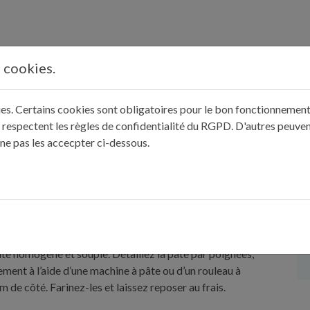
s cookies.
kies. Certains cookies sont obligatoires pour le bon fonctionnement 
 respectent les règles de confidentialité du RGPD. D'autres peuven
 ne pas les accecpter ci-dessous.
le, 1 cuiller à soupe d’eau, l’huile et l’œuf dans un saladier,
âte homogène et souple. Détaillez la pâte par poignées,
ement à l’aide d’une machine à pâte ou d’un rouleau à
cm de côté. Farinez-les et laissez reposer au frais.