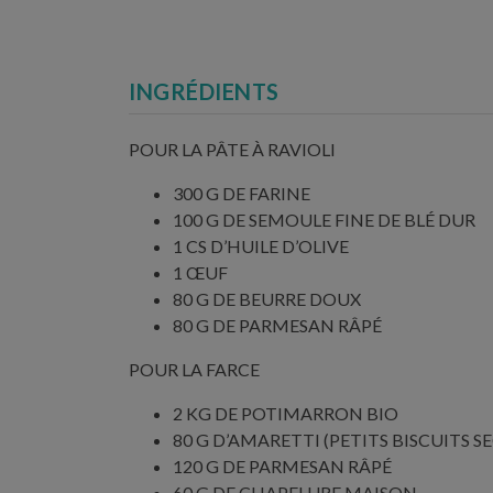
INGRÉDIENTS
POUR LA PÂTE À RAVIOLI
300 G DE FARINE
100 G DE SEMOULE FINE DE BLÉ DUR
1 CS D’HUILE D’OLIVE
1 ŒUF
80 G DE BEURRE DOUX
80 G DE PARMESAN RÂPÉ
POUR LA FARCE
2 KG DE POTIMARRON BIO
80 G D’AMARETTI (PETITS BISCUITS S
120 G DE PARMESAN RÂPÉ
60 G DE CHAPELURE MAISON