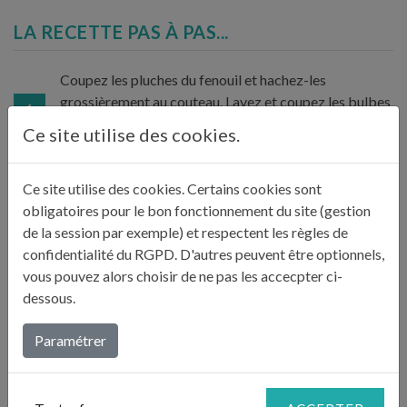
LA RECETTE PAS À PAS...
Coupez les pluches du fenouil et hachez-les
grossièrement au couteau. Lavez et coupez les bulbes
1
en très fines lamelles d’environ 2 mm d’épaisseur.
Ce site utilise des cookies.
Coupez les filets d’anchois en lanières fines dans la
Ce site utilise des cookies. Certains cookies sont
2
longueur.
obligatoires pour le bon fonctionnement du site (gestion
de la session par exemple) et respectent les règles de
confidentialité du RGPD. D'autres peuvent être optionnels,
Mélangez l’huile d’olive, le citron, le fenouil, les
vous pouvez alors choisir de ne pas les accecpter ci-
anchois et les pluches. Salez légèrement et poivrez.
dessous.
3
Disposez dans un plat ou dans les assiettes, et couvrez
de copeaux de parmesan. Servez !
Paramétrer