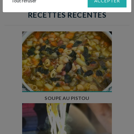
Tout refuser
ACCEPTER
RECETTES RÉCENTES
Temps de préparation : 35 min
Temps de cuisson : 1h15
Nombre de couverts : 8
SOUPE AU PISTOU