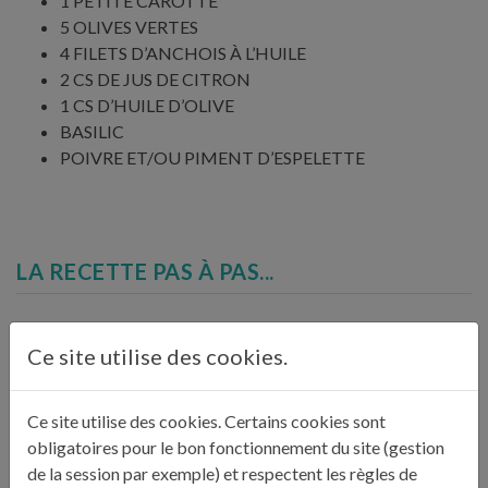
1 PETITE CAROTTE
5 OLIVES VERTES
4 FILETS D’ANCHOIS À L’HUILE
2 CS DE JUS DE CITRON
1 CS D’HUILE D’OLIVE
BASILIC
POIVRE ET/OU PIMENT D’ESPELETTE
LA RECETTE PAS À PAS...
Mixez la mayonnaise avec les tomates séchées, 1
Ce site utilise des cookies.
cuillère à soupe de jus de citron et les anchois. Lavez la
carotte, le céleri et les tomates. Coupez les tomates
1
en deux ou 4 et émincez finement la carotte et les
Ce site utilise des cookies. Certains cookies sont
olives.
obligatoires pour le bon fonctionnement du site (gestion
de la session par exemple) et respectent les règles de