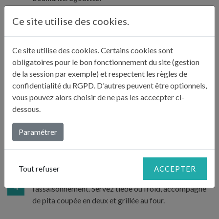
Ce site utilise des cookies.
Si les pois chiches sont en conserve, rincez-les
2
simplement après les avoir égouttés.
Ce site utilise des cookies. Certains cookies sont
obligatoires pour le bon fonctionnement du site (gestion
de la session par exemple) et respectent les règles de
Pelez et émincez finement l’ail. Versez 3 cuillères à
confidentialité du RGPD. D'autres peuvent être optionnels,
soupe d’huile dans une sauteuse, faites-y fondre à feu
vous pouvez alors choisir de ne pas les accecpter ci-
doux l’ail avec le cumin et la coriandre. Ajoutez les
3
dessous.
pois chiches, 1 cuillère à soupe de jus de citron et
versez de l’eau à mi-hauteur. Couvrez et laissez cuire
Paramétrer
10 minutes environ.
Retirez du feu et laissez tiédir. Ajoutez le reste de jus
Tout refuser
ACCEPTER
de citron, d’huile et les herbes ciselées. Rectifiez
4
l’assaisonnement. Servez tiède ou froid, accompagné
de pita coupée en deux et grillée au four.