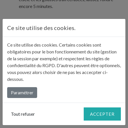
encore 5 minutes.
Ajoutez les carottes coupées en dés, les pommes de
Ce site utilise des cookies.
terre coupées en grosses rondelles, le thym et le
laurier. Laissez rissoler encore 5 minutes puis ajoutez
Ce site utilise des cookies. Certains cookies sont
le concentré de tomate. Incorporez l’eau, salez et
2
obligatoires pour le bon fonctionnement du site (gestion
poivrez. Ajoutez le safran et le piment, portez à
de la session par exemple) et respectent les règles de
ébullition et laissez mijoter sans couvercle 1h30 à
confidentialité du RGPD. D'autres peuvent être optionnels,
petit feu pour que ça “gourgoutte”.
vous pouvez alors choisir de ne pas les accecpter ci-
dessous.
Écrasez les crabes toutes les 20 minutes avec un gros
pilon (ou rouleau à pâtisserie). Passez rapidement au
Paramétrer
mixer la préparation puis filtrez-la à travers une
3
passoire fine. Servez avec des croutons frottés à l’ail,
de l’aïoli et du fromage râpé.
Tout refuser
ACCEPTER