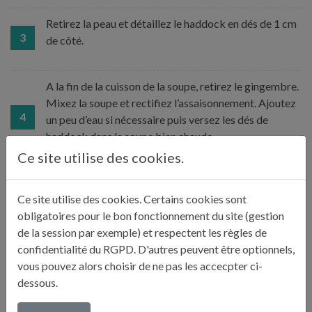
Retirez la peau et détaillez le haddock en dés de 1 cm
3
de côté.
A la fin de la cuisson de la soupe, retirez le gingembre.
Mixez la soupe et rectifiez l’assaisonnement. Ajoutez
4
un peu d’eau si nécessaire puis versez les dés de
haddock dans la soupe bien chaude.
Ce site utilise des cookies.
Laissez reposer une minute et servez dans les
5
Ce site utilise des cookies. Certains cookies sont
assiettes.
obligatoires pour le bon fonctionnement du site (gestion
de la session par exemple) et respectent les règles de
Décorez avec la coriandre et donnez un tour de
confidentialité du RGPD. D'autres peuvent être optionnels,
6
moulin à poivre.
vous pouvez alors choisir de ne pas les accecpter ci-
dessous.