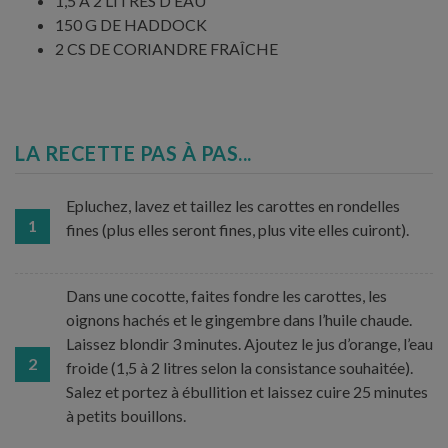
1,5 À 2 LITRES D’EAU
150 G DE HADDOCK
2 CS DE CORIANDRE FRAÎCHE
LA RECETTE PAS À PAS...
Epluchez, lavez et taillez les carottes en rondelles
1
fines (plus elles seront fines, plus vite elles cuiront).
Dans une cocotte, faites fondre les carottes, les
oignons hachés et le gingembre dans l’huile chaude.
Laissez blondir 3 minutes. Ajoutez le jus d’orange, l’eau
2
froide (1,5 à 2 litres selon la consistance souhaitée).
Salez et portez à ébullition et laissez cuire 25 minutes
à petits bouillons.