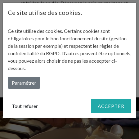
et taillez-le en dés. Découpez le pain en croûtons et
3
placez-le avec le fromage dans une soupière. Ajoutez
Ce site utilise des cookies.
un peu de crème fraîche.
Ce site utilise des cookies. Certains cookies sont
obligatoires pour le bon fonctionnement du site (gestion
Ajoutez le contenu de la marmite dans la soupière.
de la session par exemple) et respectent les règles de
Laissez tremper 15 minutes, le temps que le fromage
4
confidentialité du RGPD. D'autres peuvent être optionnels,
fonde. Vous pouvez aussi passer la soupière au four
vous pouvez alors choisir de ne pas les accecpter ci-
(220°C). Servez aussitôt.
dessous.
Paramétrer
Tout refuser
ACCEPTER