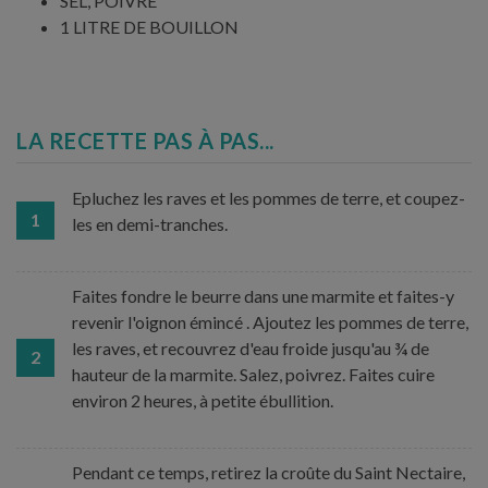
SEL, POIVRE
1 LITRE DE BOUILLON
LA RECETTE PAS À PAS...
Epluchez les raves et les pommes de terre, et coupez-
1
les en demi-tranches.
Faites fondre le beurre dans une marmite et faites-y
revenir l'oignon émincé . Ajoutez les pommes de terre,
les raves, et recouvrez d'eau froide jusqu'au ¾ de
2
hauteur de la marmite. Salez, poivrez. Faites cuire
environ 2 heures, à petite ébullition.
Pendant ce temps, retirez la croûte du Saint Nectaire,