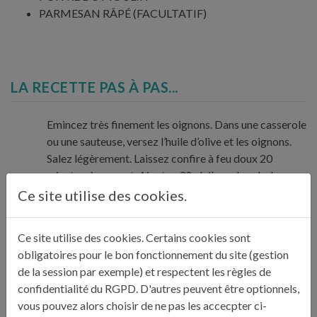
PARMESAN RÂPÉ (FACULTATIF)
LA RECETTE PAS À PAS...
Emincez très finement les oignons. Dans une casserole
ou une sauteuse, versez l’huile d’olive et les oignons.
Salez légèrement. Laissez confire à feu doux 20
minutes, à couvert. Ajoutez 30 cl d’eau chaude, les
1
anchois, les olives, le laurier, poivrez généreusement,
Ce site utilise des cookies.
et laissez mijoter à feu très doux pendant 20 minutes.
La sauce doit être encore bien liquide. Retirez du feu
Ce site utilise des cookies. Certains cookies sont
et laissez reposer à couvert.
obligatoires pour le bon fonctionnement du site (gestion
de la session par exemple) et respectent les règles de
confidentialité du RGPD. D'autres peuvent être optionnels,
Faites cuire les pâtes dans une grande quantité d’eau
vous pouvez alors choisir de ne pas les accecpter ci-
bouillante salée. Egouttez-les quand elles sont « al