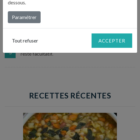
dessous.
dente ». Mélangez-les à la sauce et faites réchauffer
2
sur feu moyen 30 secondes à 1 minute. Les pâtes ne
Paramétrer
doivent pas sécher, si c’est le cas, ajoutez de l’eau de
cuisson.
Tout refuser
ACCEPTER
Vous pouvez servir avec du parmesan râpé mais cela
3
reste facultatif.
RECETTES RÉCENTES