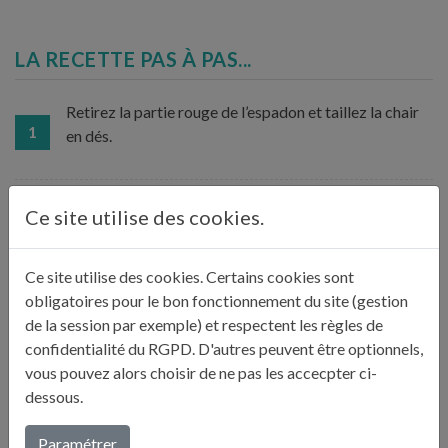
LA RECETTE PAS À PAS...
Retirez la partie rouge de l’espadon et taillez la chair
1
en dés.
Taillez la poire et l’avocat en petits dés, citronnez-les
Ce site utilise des cookies.
2
légèrement et entreposez au frais.
Ce site utilise des cookies. Certains cookies sont
Taillez les dés de poisson, ajoutez les zestes et un tout
obligatoires pour le bon fonctionnement du site (gestion
petit filet de citron. Entreposez au frais. Taillez le
3
de la session par exemple) et respectent les règles de
gingembre en tout petits dés.
confidentialité du RGPD. D'autres peuvent être optionnels,
vous pouvez alors choisir de ne pas les accecpter ci-
dessous.
Juste avant de servir (ou 30 minutes avant maximum),
salez, poivrez, ajoutez les herbes ciselées, le
Paramétrer