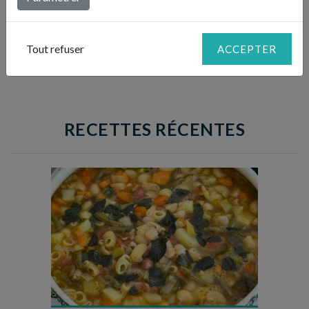
gingembre, l’huile d’olive, ajoutez à nouveau un jus de
4
citron, mélangez et servez à l’emporte-pièce avec une
salade d’herbes.
Tout refuser
ACCEPTER
RECETTES RÉCENTES
Temps de préparation : 35 min
Temps de cuisson : 1h15
Nombre de couverts : 8