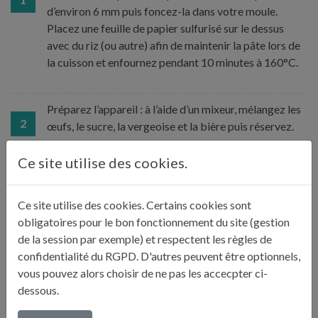
d’environ 6 mm puis foncez-la dans votre moule.
Placez une feuille de papier sulfurisé sur le dessus
avec du riz (ou autre) afin de maintenir la pâte lors de
la cuisson et enfournez pendant 10 minutes à 160°C.
Préparez l’appareil : à l’aide d’un mixeur, mélangez les
2
œufs, le sucre, la vergeoise et la bière puis réservez.
Ce site utilise des cookies.
Une fois précuite, étalez la vergeoise sur l’ensemble
de la pâte et versez l’appareil pour recouvrir le tout.
3
Ce site utilise des cookies. Certains cookies sont
Enfournez de nouveau pour environ 30 minutes de
obligatoires pour le bon fonctionnement du site (gestion
cuisson à 160 °C.
de la session par exemple) et respectent les règles de
confidentialité du RGPD. D'autres peuvent être optionnels,
Sortez la tarte et laissez-la reposer pendant 30
vous pouvez alors choisir de ne pas les accecpter ci-
4
minutes au moins avant de la déguster.
dessous.