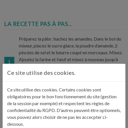
LA RECETTE PAS À PAS...
Préparez la pâte : hachez les amandes. Dans le bol du
mixeur, placez le sucre glace, la poudre d’amande, 2
pincées de sel et le beurre coupé en morceaux. Mixez.
Ajoutez la farine et l’œuf et mixez à nouveau jusqu’à
1
l’obtention d’une pâte homogène. Façonnez une boule,
Ce site utilise des cookies.
aplatissez-la légèrement, filmez-la et laissez reposer
3 h à 24 h au frais.
Ce site utilise des cookies. Certains cookies sont
obligatoires pour le bon fonctionnement du site (gestion
Sortez la pâte du réfrigérateur 45 minutes avant de
de la session par exemple) et respectent les règles de
l’étaler au rouleau entre deux feuilles de papier
confidentialité du RGPD. D'autres peuvent être optionnels,
sulfurisé pour qu’elle puisse garnir un moule à fond
vous pouvez alors choisir de ne pas les accecpter ci-
amovible (ou un cercle) de 26 cm de diamètre. Foncez
2
dessous.
le moule et pour éviter que la pâte se rétracte,