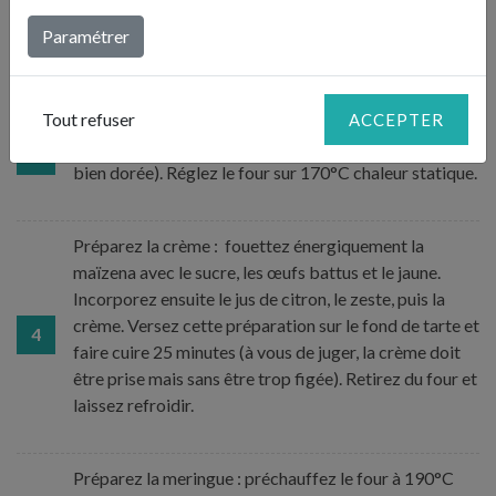
dessinez des croisillons légers dans le fond et sur les
Paramétrer
bords. Laissez reposer 15 minutes au congélateur.
Tout refuser
Préchauffez le four à 170°C chaleur tournante.
ACCEPTER
Enfournez et faites cuire 18 minutes (la pâte doit être
3
bien dorée). Réglez le four sur 170°C chaleur statique.
Préparez la crème : fouettez énergiquement la
maïzena avec le sucre, les œufs battus et le jaune.
Incorporez ensuite le jus de citron, le zeste, puis la
crème. Versez cette préparation sur le fond de tarte et
4
faire cuire 25 minutes (à vous de juger, la crème doit
être prise mais sans être trop figée). Retirez du four et
laissez refroidir.
Préparez la meringue : préchauffez le four à 190°C