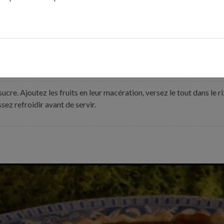
de l’eau bouillante, égouttez et versez-le dans le lait vanillé. Lais
 cm de diamètre environ et tracez des croisillons avec la pointe d’u
ateur.
 sucre. Ajoutez les fruits en leur macération, versez le tout dans le r
sez refroidir avant de servir.