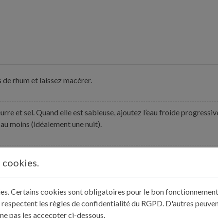
ts de rhum et laissez macérer.
rre et sel. Quand elle est sableuse, ajoutez l’eau froide progressi
 au moins (idéalement une nuit).
ille grattée.
s cookies.
kies. Certains cookies sont obligatoires pour le bon fonctionnement 
 respectent les règles de confidentialité du RGPD. D'autres peuven
 ne pas les accecpter ci-dessous.