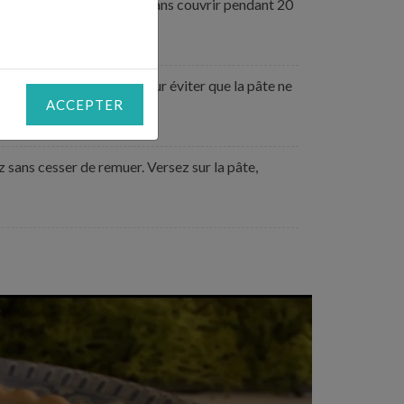
sez mijoter à feu très doux sans couvrir pendant 20
n couteau dans le fond pour éviter que la pâte ne
ACCEPTER
iz sans cesser de remuer. Versez sur la pâte,