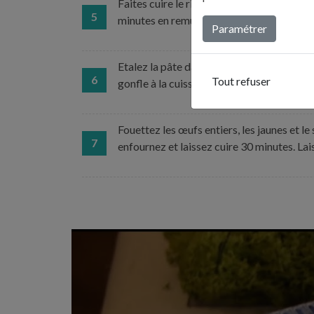
Faites cuire le riz pendant 5 minutes dans 
5
minutes en remuant souvent.
Paramétrer
Etalez la pâte dans un moule à tarte de 25
6
Tout refuser
gonfle à la cuisson. Entreposez au congél
Fouettez les œufs entiers, les jaunes et le
7
enfournez et laissez cuire 30 minutes. Lais