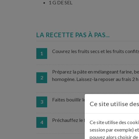
1 G DE SEL
LA RECETTE PAS À PAS...
Couvrez les fruits secs et les fruits confi
1
Préparez la pâte en mélangeant farine, beu
2
homogène. Laissez-la reposer au frais 2 h
Faites bouillir le lait avec la gousse de van
3
Ce site utilise de
Préchauffez le four à 200°C ventilé.
Ce site utilise des coo
4
session par exemple) et
pouvez alors choisir de