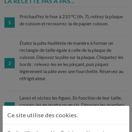
LA RECETTE PAS À PAS...
Préchauffez le four à 210 °C (th. 7), retirez la plaque
1
de cuisson et recouvrez-la de papier cuisson.
Étalez la pâte feuilletée de manière à former un
rectangle de taille égale à celle de la plaque de
cuisson. Déposez la pâte sur la plaque. Chiquetez les
2
bords : relevez-les en les pinçant, puis piquez
légèrement la pâte avec une fourchette. Réservez au
réfrigérateur.
Lavez et séchez les figues. En fonction de leur taille,
coupez-les en quatre ou en six. Déposez les quartiers
3
bien serrés sur le fond de tarte, pointes vers le haut.
Ce site utilise des cookies.
Dans un saladier, mélangez le sucre et la crème